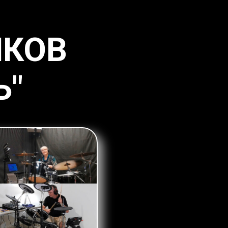
ИКОВ
Ь"