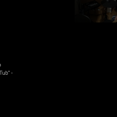
ю
ub" -