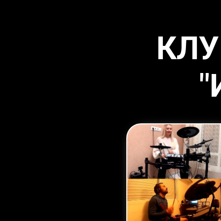
КЛУ
"